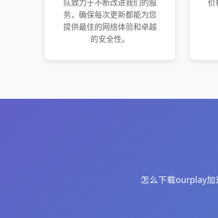
队致力于不断改进我们的服
价
务，确保每次更新都能为您
提供最佳的网络体验和卓越
的安全性。
怎么下载ourpl