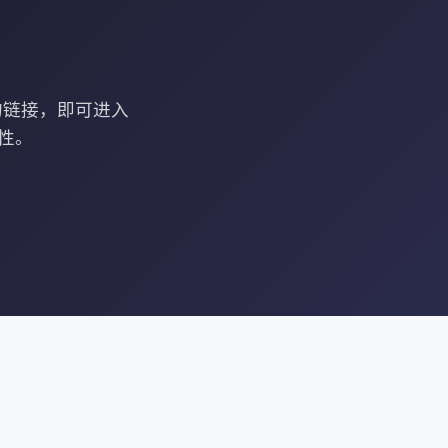
”的链接，即可进入
全性。