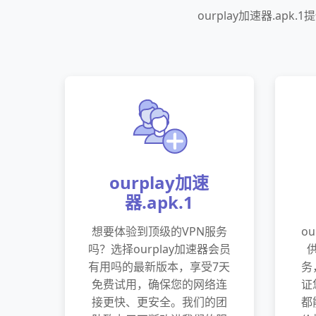
ourplay加速器.a
ourplay加速
器.apk.1
想要体验到顶级的VPN服务
o
吗？选择ourplay加速器会员
有用吗的最新版本，享受7天
务
免费试用，确保您的网络连
证
接更快、更安全。我们的团
都