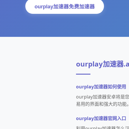
ourplay加速器免费加速器
ourplay加速器.a
ourplay加速器如何使用
ourplay加速器安卓将
易用的界面和强大的功能
ourplay加速器官网入口
利用ourplay加速器