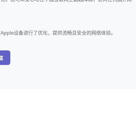
针对Apple设备进行了优化，提供流畅且安全的网络体验。
载