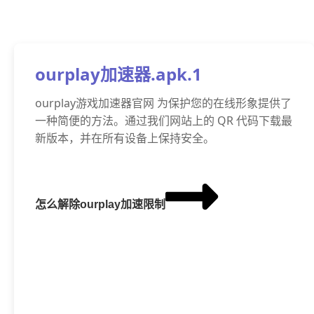
ourplay加速器.apk.1
ourplay游戏加速器官网 为保护您的在线形象提供了
一种简便的方法。通过我们网站上的 QR 代码下载最
新版本，并在所有设备上保持安全。
怎么解除ourplay加速限制