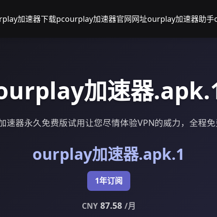
urplay加速器下载pc
ourplay加速器官网网址
ourplay加速器助手
ourplay加速器.apk.
lay加速器永久免费版试用让您尽情体验VPN的威力，全程
ourplay加速器.apk.1
1年订阅
87.58
CNY
/月